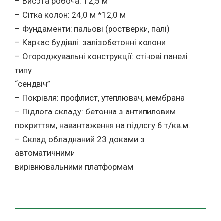
– Висота робоча: 12,5 м
– Сітка колон: 24,0 м *12,0 м
– Фундаменти: пальові (ростверки, палі)
– Каркас будівлі: залізобетонні колони
– Огороджувальні конструкції: стінові панелі
типу
“сендвіч”
– Покрівля: профлист, утеплювач, мембрана
– Підлога складу: бетонна з антипиловим
покриттям, навантаження на підлогу 6 т/кв.м.
– Склад обладнаний 23 доками з
автоматичними
вирівнювальними платформам